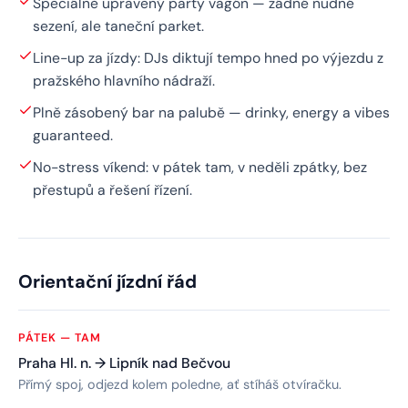
Speciálně upravený party vagón — žádné nudné
sezení, ale taneční parket.
Line-up za jízdy: DJs diktují tempo hned po výjezdu z
pražského hlavního nádraží.
Plně zásobený bar na palubě — drinky, energy a vibes
guaranteed.
No-stress víkend: v pátek tam, v neděli zpátky, bez
přestupů a řešení řízení.
Orientační jízdní řád
PÁTEK — TAM
Praha Hl. n. → Lipník nad Bečvou
Přímý spoj, odjezd kolem poledne, ať stíháš otvíračku.