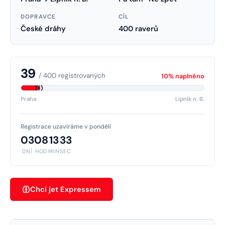
DOPRAVCE
CÍL
České dráhy
400 raverů
39
/
400
registrovaných
10
% naplněno
Praha
Lipník n. B.
Registrace uzavíráme v pondělí
03
08
13
33
DNÍ
HOD
MIN
SEC
Chci jet Expressem