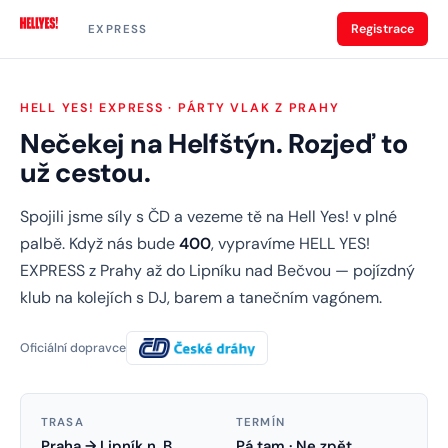
Registrace
EXPRESS
HELL YES! EXPRESS · PÁRTY VLAK Z PRAHY
Nečekej na Helfštýn. Rozjeď to
už cestou.
Spojili jsme síly s ČD a vezeme tě na Hell Yes! v plné
palbě. Když nás bude
400
, vypravíme HELL YES!
EXPRESS z Prahy až do Lipníku nad Bečvou — pojízdný
klub na kolejích s DJ, barem a tanečním vagónem.
Oficiální dopravce
TRASA
TERMÍN
Praha → Lipník n. B.
Pá tam · Ne zpět