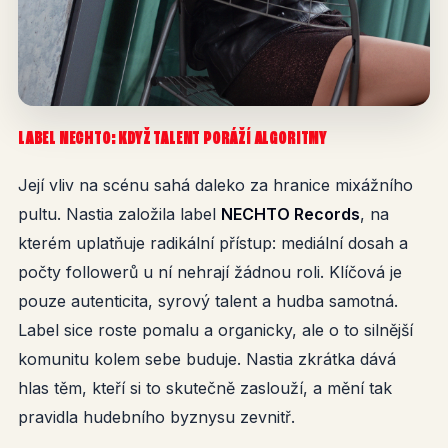
LABEL NECHTO: KDYŽ TALENT PORÁŽÍ ALGORITMY
Její vliv na scénu sahá daleko za hranice mixážního
pultu. Nastia založila label
NECHTO Records
, na
kterém uplatňuje radikální přístup: mediální dosah a
počty followerů u ní nehrají žádnou roli. Klíčová je
pouze autenticita, syrový talent a hudba samotná.
Label sice roste pomalu a organicky, ale o to silnější
komunitu kolem sebe buduje. Nastia zkrátka dává
hlas těm, kteří si to skutečně zaslouží, a mění tak
pravidla hudebního byznysu zevnitř.