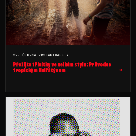
22. ČERVNA 2026
AKTUALITY
Přežijte třicítky ve velkém stylu: Průvodce
tropickým Helfštýnem