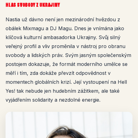
HLAS SVOBODY Z UKRAJINY
Nastia už dávno není jen mezinárodní hvězdou z
obálek Mixmagu a DJ Magu. Dnes je vnímána jako
klíčová kulturní ambasadorka Ukrajiny. Svůj silný
veřejný profil a vliv proměnila v nástroj pro obranu
svobody a lidských práv. Svým jasným společenským
postojem dokazuje, že formát moderního umělce se
měří i tím, zda dokáže převzít odpovědnost v
momentech globálních krizí. Její vystoupení na Hell
Yes! tak nebude jen hudebním zážitkem, ale také
vyjádřením solidarity a nezdolné energie.