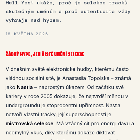
Hell Yes! ukáže, proč je selekce tracků
skutečným uměním a proč autenticita vždy
vyhraje nad hypem.
18. KVĚTNA 2026
ŽÁDNÝ HYPE, JEN ČISTÉ UMĚNÍ SELEKCE
V dnešním světě elektronické hudby, kterému často
vládnou sociální sítě, je Anastasiia Topolska – známá
jako
Nastia
– naprostým úkazem. Od začátku své
kariéry v roce 2005 dokazuje, že nejtvrdší měnou v
undergroundu je stoprocentní upřímnost. Nastia
netvoří vlastní tracky; její superschopností je
mistrovská selekce
. Má vzácný cit pro energii davu a
neomylný vkus, díky kterému dokáže diktovat