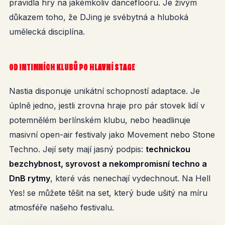
pravidla hry na jakémkoliv danceflooru. Je živým
důkazem toho, že DJing je svébytná a hluboká
umělecká disciplína.
OD INTIMNÍCH KLUBŮ PO HLAVNÍ STAGE
Nastia disponuje unikátní schopností adaptace. Je
úplně jedno, jestli zrovna hraje pro pár stovek lidí v
potemnělém berlínském klubu, nebo headlinuje
masivní open-air festivaly jako Movement nebo Stone
Techno. Její sety mají jasný podpis:
technickou
bezchybnost, syrovost a nekompromisní techno a
DnB rytmy
, které vás nenechají vydechnout. Na Hell
Yes! se můžete těšit na set, který bude ušitý na míru
atmosféře našeho festivalu.