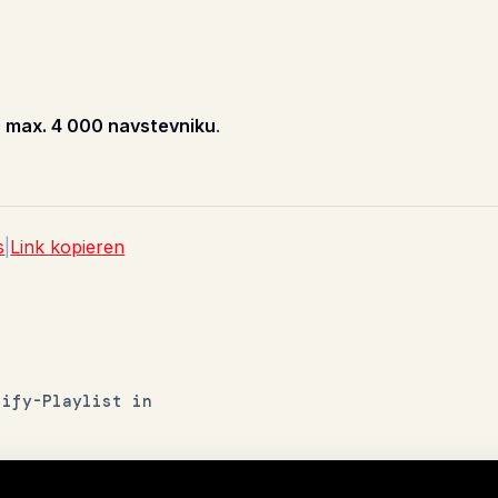
a
max. 4 000 navstevniku
.
s
|
Link kopieren
tify-Playlist in