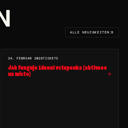
N
ALLE NEUIGKEITEN
24. FEBRUAR 2026
TICKETS
HELL YES
TICKETS
Jak funguje 1denni vstupenka (aktivace
na miste)