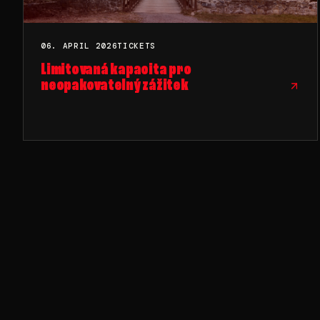
06. APRIL 2026
TICKETS
Limitovaná kapacita pro
neopakovatelný zážitek