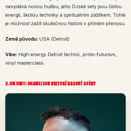
nevydává novou hudbu, jeho DJské sety jsou čistou
energií, školou techniky a spirituálním zážitkem. Tohle
je možnost zažít skutečnou historii v přímém přenosu.
Země původu:
USA (Detroit)
Vibe:
High-energy Detroit techno, proto-futurism,
vinyl masterclass.
2. OM UNIT: CHAMELEON BRITSKÉ BASOVÉ SCÉNY