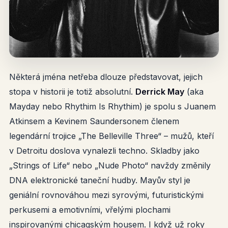
Některá jména netřeba dlouze představovat, jejich
stopa v historii je totiž absolutní.
Derrick May
(aka
Mayday nebo Rhythim Is Rhythim) je spolu s Juanem
Atkinsem a Kevinem Saundersonem členem
legendární trojice „The Belleville Three“ – mužů, kteří
v Detroitu doslova vynalezli techno. Skladby jako
„Strings of Life“ nebo „Nude Photo“ navždy změnily
DNA elektronické taneční hudby. Mayův styl je
geniální rovnováhou mezi syrovými, futuristickými
perkusemi a emotivními, vřelými plochami
inspirovanými chicagským housem. I když už roky