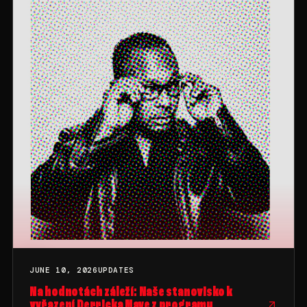
JUNE 10, 2026
UPDATES
Na hodnotách záleží: Naše stanovisko k
vyřazení Derricka Maye z programu