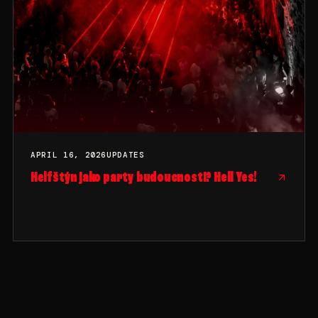
APRIL 16, 2026
UPDATES
Helfštýn jako party budoucnosti? Hell Yes!