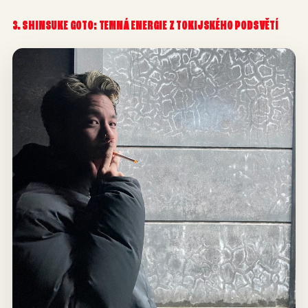
3. SHINSUKE GOTO: TEMNÁ ENERGIE Z TOKIJSKÉHO PODSVĚTÍ