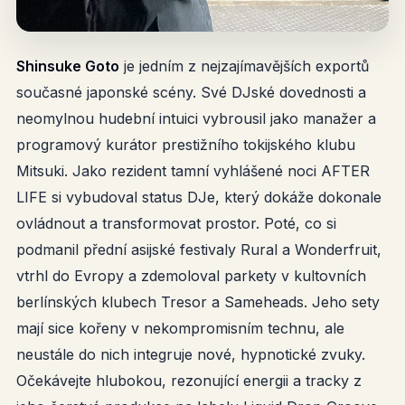
Shinsuke Goto
je jedním z nejzajímavějších exportů
současné japonské scény. Své DJské dovednosti a
neomylnou hudební intuici vybrousil jako manažer a
programový kurátor prestižního tokijského klubu
Mitsuki. Jako rezident tamní vyhlášené noci AFTER
LIFE si vybudoval status DJe, který dokáže dokonale
ovládnout a transformovat prostor. Poté, co si
podmanil přední asijské festivaly Rural a Wonderfruit,
vtrhl do Evropy a zdemoloval parkety v kultovních
berlínských klubech Tresor a Sameheads. Jeho sety
mají sice kořeny v nekompromisním technu, ale
neustále do nich integruje nové, hypnotické zvuky.
Očekávejte hlubokou, rezonující energii a tracky z