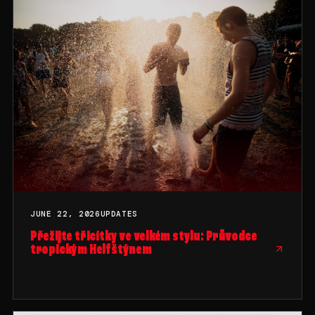
JUNE 22, 2026
UPDATES
Přežijte třicítky ve velkém stylu: Průvodce
tropickým Helfštýnem