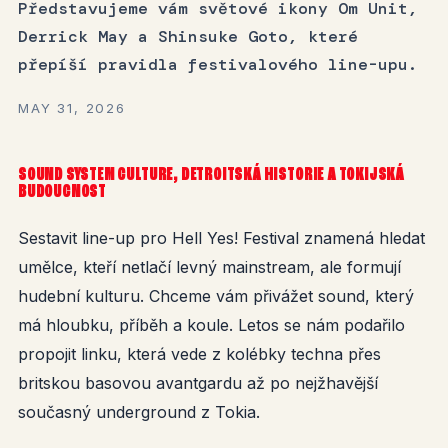
Představujeme vám světové ikony Om Unit,
Derrick May a Shinsuke Goto, které
přepíší pravidla festivalového line-upu.
MAY 31, 2026
SOUND SYSTEM CULTURE, DETROITSKÁ HISTORIE A TOKIJSKÁ
BUDOUCNOST
Sestavit line-up pro Hell Yes! Festival znamená hledat
umělce, kteří netlačí levný mainstream, ale formují
hudební kulturu. Chceme vám přivážet sound, který
má hloubku, příběh a koule. Letos se nám podařilo
propojit linku, která vede z kolébky techna přes
britskou basovou avantgardu až po nejžhavější
současný underground z Tokia.