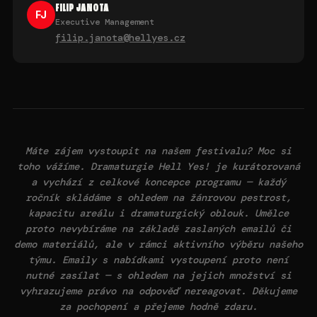
FILIP JANOTA
FJ
Executive Management
filip.janota@hellyes.cz
Máte zájem vystoupit na našem festivalu? Moc si
toho vážíme. Dramaturgie Hell Yes! je kurátorovaná
a vychází z celkové koncepce programu — každý
ročník skládáme s ohledem na žánrovou pestrost,
kapacitu areálu i dramaturgický oblouk. Umělce
proto nevybíráme na základě zaslaných emailů či
demo materiálů, ale v rámci aktivního výběru našeho
týmu. Emaily s nabídkami vystoupení proto není
nutné zasílat — s ohledem na jejich množství si
vyhrazujeme právo na odpověď nereagovat.
Děkujeme
za pochopení a přejeme hodně zdaru.