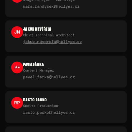
mara.randysek@hellyes.cz
JAKUB NEVĚŘELA
JN
Chief Technical Architect
jakub.neverela@hellyes.cz
PAVEL FÁRKA
PF
Content Manager
pavel.farka@hellyes.cz
RASTO PACKO
RP
Onsite Production
rasto.packo@hellyes.cz