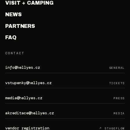
VISIT + CAMPING
NEWS
PARTNERS
FAQ
CONTACT
info@hellyes.cz
GENERAL
vstupenky@hellyes.cz
TICKETS
media@hellyes.cz
PRESS
akreditace@hellyes.cz
MEDIA
vendor registration
↗ STAGEFLOW