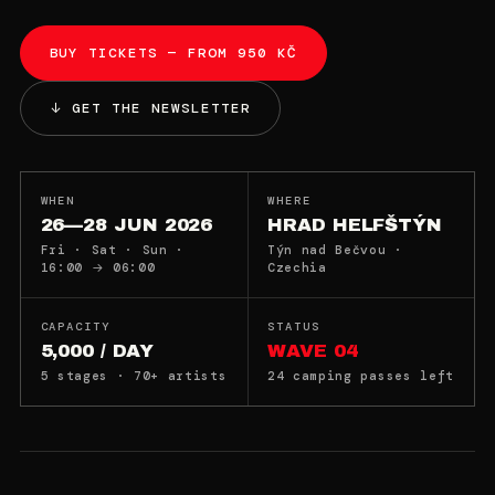
BUY TICKETS — FROM 950 KČ
↓ GET THE NEWSLETTER
WHEN
WHERE
26—28 JUN 2026
HRAD HELFŠTÝN
Fri · Sat · Sun ·
Týn nad Bečvou ·
16:00 → 06:00
Czechia
CAPACITY
STATUS
5,000 / DAY
WAVE 04
5 stages · 70+ artists
24 camping passes left