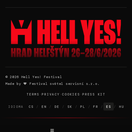
©
2026
Hell Yes! Festival
Made by ❤️ Festival světel servisní s.r.o.
TERMS
·
PRIVACY
·
COOKIES
·
PRESS KIT
IDIOMA
CS
/
EN
/
DE
/
SK
/
PL
/
FR
/
ES
/
HU