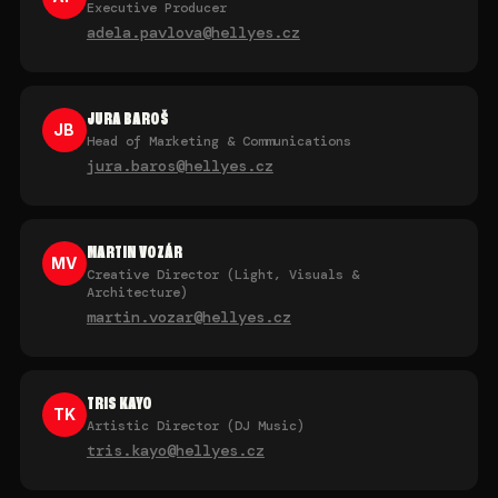
Executive Producer
adela.pavlova@hellyes.cz
JURA BAROŠ
JB
Head of Marketing & Communications
jura.baros@hellyes.cz
MARTIN VOZÁR
MV
Creative Director (Light, Visuals &
Architecture)
martin.vozar@hellyes.cz
TRIS KAYO
TK
Artistic Director (DJ Music)
tris.kayo@hellyes.cz