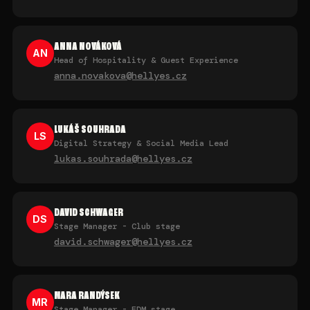
ANNA NOVÁKOVÁ
AN
Head of Hospitality & Guest Experience
anna.novakova@hellyes.cz
LUKÁŠ SOUHRADA
LS
Digital Strategy & Social Media Lead
lukas.souhrada@hellyes.cz
DAVID SCHWAGER
DS
Stage Manager - Club stage
david.schwager@hellyes.cz
MARA RANDÝSEK
MR
Stage Manager - EDM stage