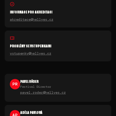
INFORMACE PRO AKREDITACI
akreditace@hellyes.cz
PROBLÉMY SE VSTUPENKAMI
vstupenky@hellyes.cz
PAVEL RÖDER
PR
Festival Director
pavel.roder@hellyes.cz
ADÉLA PAVLOVÁ
AP