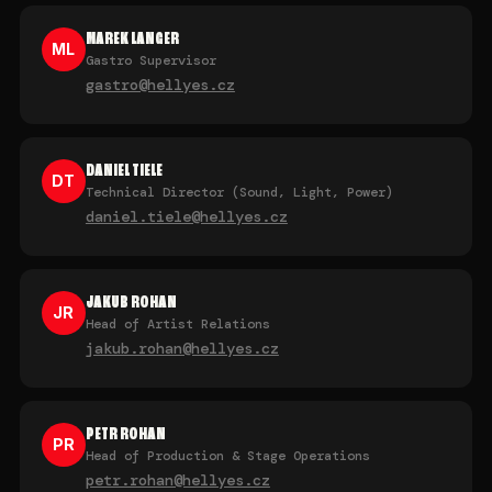
MAREK LANGER
ML
Gastro Supervisor
gastro@hellyes.cz
DANIEL TIELE
DT
Technical Director (Sound, Light, Power)
daniel.tiele@hellyes.cz
JAKUB ROHAN
JR
Head of Artist Relations
jakub.rohan@hellyes.cz
PETR ROHAN
PR
Head of Production & Stage Operations
petr.rohan@hellyes.cz