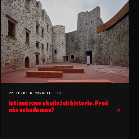
22 FÉVRIER 2026
BILLETS
Intimní rave v kulisách historie. Proč
nás nebude moc?