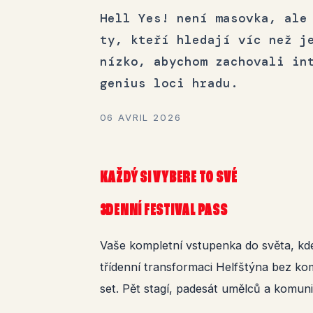
Hell Yes! není masovka, ale
ty, kteří hledají víc než j
nízko, abychom zachovali in
genius loci hradu.
06 AVRIL 2026
KAŽDÝ SI VYBERE TO SVÉ
3DENNÍ FESTIVAL PASS
Vaše kompletní vstupenka do světa, kde 
třídenní transformaci Helfštýna bez kom
set. Pět stagí, padesát umělců a komunita 