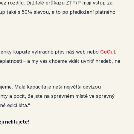
 bez rozdílu. Držitelé průkazu ZTP/P mají vstup za
tup také s 50% slevou, a to po předložení platného
tupenky kupujte výhradně přes náš web nebo
GoOut
.
eplatnosti – a my vás chceme vidět uvnitř hradeb, ne
jeme. Malá kapacita je naší největší devízou –
nty a pocit, že jste na správném místě ve správný
né edici léta."
i nelitujete!