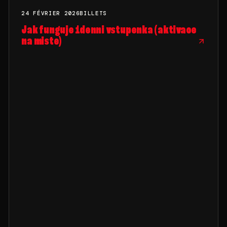
24 FÉVRIER 2026
BILLETS
HELL YES
BILLETS
Jak funguje 1denni vstupenka (aktivace
na miste)