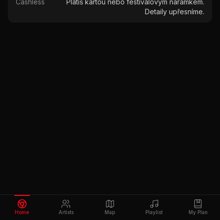
Cashless
Platíš kartou nebo festivalovým náramkem.
Detaily upřesníme.
Home
Artists
Map
Playlist
My Plan