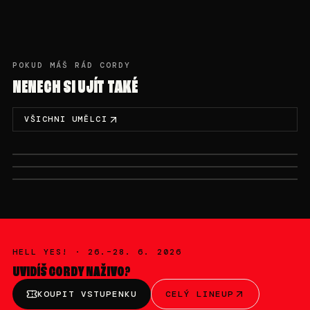
POKUD MÁŠ RÁD CORDY
NENECH SI UJÍT TAKÉ
VŠICHNI UMĚLCI
NE 28. 6. · 00:00-02:00
NE 28. 6. · 02:00-03:00
NE 28. 6. · 18:45-19:30
NASTIA
NOBODYLISTEN
MAT213
HELL YES! ·
26.–28. 6. 2026
UVIDÍŠ
CORDY
NAŽIVO?
KOUPIT VSTUPENKU
CELÝ LINEUP