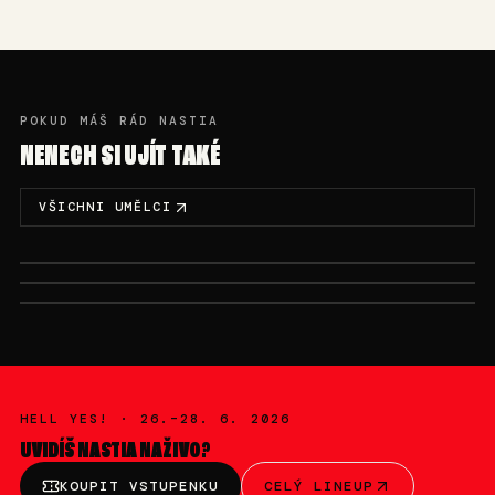
POKUD MÁŠ RÁD NASTIA
NENECH SI UJÍT TAKÉ
VŠICHNI UMĚLCI
SO 27. 6. · 20:00-22:00
PÁ 26. 6. · 23:45-01:00
SO 27. 6. · 14:00-16:00
ARNII
BRATŘI
DJ NODEM
HELL YES! ·
26.–28. 6. 2026
UVIDÍŠ
NASTIA
NAŽIVO?
KOUPIT VSTUPENKU
CELÝ LINEUP