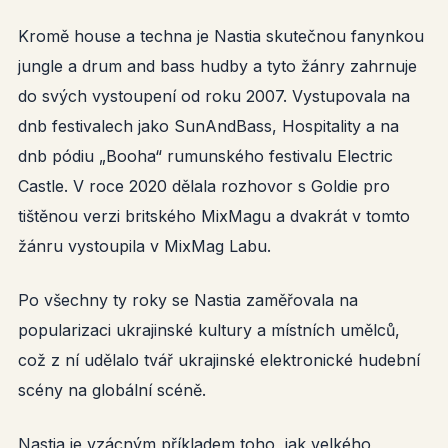
Kromě house a techna je Nastia skutečnou fanynkou
jungle a drum and bass hudby a tyto žánry zahrnuje
do svých vystoupení od roku 2007. Vystupovala na
dnb festivalech jako SunAndBass, Hospitality a na
dnb pódiu „Booha“ rumunského festivalu Electric
Castle. V roce 2020 dělala rozhovor s Goldie pro
tištěnou verzi britského MixMagu a dvakrát v tomto
žánru vystoupila v MixMag Labu.
Po všechny ty roky se Nastia zaměřovala na
popularizaci ukrajinské kultury a místních umělců,
což z ní udělalo tvář ukrajinské elektronické hudební
scény na globální scéně.
Nastia je vzácným příkladem toho, jak velkého