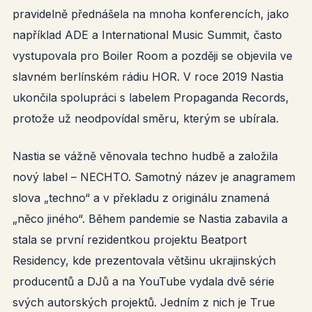
pravidelně přednášela na mnoha konferencích, jako
například ADE a International Music Summit, často
vystupovala pro Boiler Room a později se objevila ve
slavném berlínském rádiu HOR. V roce 2019 Nastia
ukončila spolupráci s labelem Propaganda Records,
protože už neodpovídal směru, kterým se ubírala.
Nastia se vážně věnovala techno hudbě a založila
nový label – NECHTO. Samotný název je anagramem
slova „techno“ a v překladu z originálu znamená
„něco jiného“. Během pandemie se Nastia zabavila a
stala se první rezidentkou projektu Beatport
Residency, kde prezentovala většinu ukrajinských
producentů a DJů a na YouTube vydala dvě série
svých autorských projektů. Jedním z nich je True