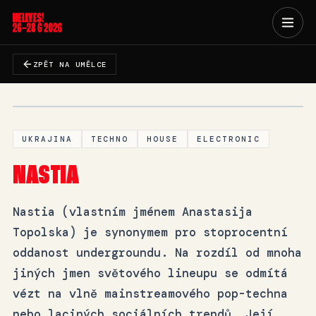
YOUTUBE
ZPĚT NA UMĚLCE
NASTIA LIVE
UKRAJINA
TECHNO
HOUSE
ELECTRONIC
NASTIA
Nastia (vlastním jménem Anastasija
Topolska) je synonymem pro stoprocentní
oddanost undergroundu. Na rozdíl od mnoha
jiných jmen světového lineupu se odmítá
vézt na vlně mainstreamového pop-techna
nebo laciných sociálních trendů. Její