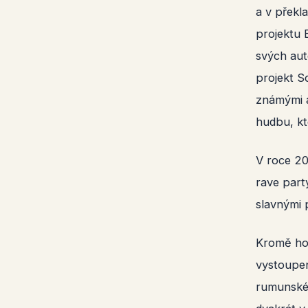
a v překl
projektu 
svých aut
projekt S
známými a
hudbu, kt
V roce 20
rave part
slavnými 
Kromě hou
vystoupen
rumunskéh