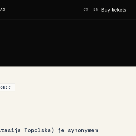
Buy tickets
FAQ
CS
EN
RONIC
stasija Topolska) je synonymem