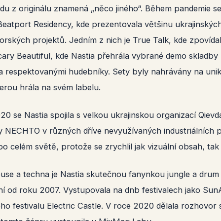
adu z originálu znamená „něco jiného“. Během pandemie se 
Beatport Residency, kde prezentovala většinu ukrajinský
orských projektů. Jedním z nich je True Talk, kde zpovídal
cary Beautiful, kde Nastia přehrála vybrané demo skladby z
 respektovanými hudebníky. Sety byly nahrávány na unikát
erou hrála na svém labelu.
20 se Nastia spojila s velkou ukrajinskou organizací Qievd
y NECHTO v různých dříve nevyužívaných industriálních p
po celém světě, protože se zrychlil jak vizuální obsah, tak
se a techna je Nastia skutečnou fanynkou jungle a drum
í od roku 2007. Vystupovala na dnb festivalech jako Sun
o festivalu Electric Castle. V roce 2020 dělala rozhovor 