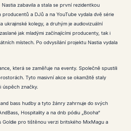
Nastia zabavila a stala se první rezidentkou
ch producentů a DJů a na YouTube vydala dvě série
a ukrajinské kolegy, a druhým je audiovizuální
aslané jak mladými začínajícími producenty, tak i
ních místech. Po odvysílání projektu Nastia vydala
ance, která se zaměřuje na eventy. Společně spustili
rostorách. Tyto masivní akce se okamžitě staly
 i úspěch značky.
 and bass hudby a tyto žánry zahrnuje do svých
AndBass, Hospitality a na dnb pódiu „Booha“
s Goldie pro tištěnou verzi britského MixMagu a