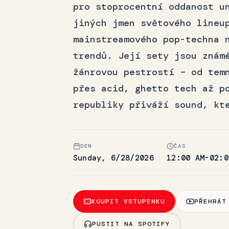
pro stoprocentní oddanost u
jiných jmen světového lineu
mainstreamového pop-techna 
trendů. Její sety jsou znám
žánrovou pestrostí – od tem
přes acid, ghetto tech až p
republiky přiváží sound, kt
DEN
ČAS
Sunday, 6/28/2026
12:00 AM-02:0
KOUPIT VSTUPENKU
PŘEHRÁT
PUSTIT NA SPOTIFY