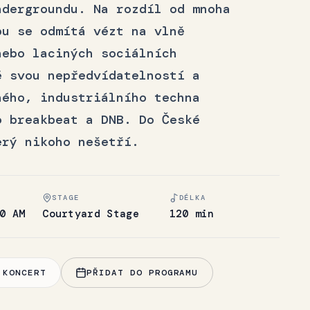
ndergroundu. Na rozdíl od mnoha
pu se odmítá vézt na vlně
nebo laciných sociálních
é svou nepředvídatelností a
ného, industriálního techna
o breakbeat a DNB. Do České
erý nikoho nešetří.
STAGE
DÉLKA
0 AM
Courtyard Stage
120 min
 KONCERT
PŘIDAT DO PROGRAMU