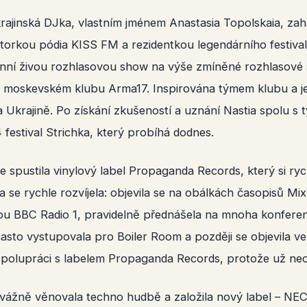
krajinská DJka, vlastním jménem Anastasia Topolskaia, zah
átorkou pódia KISS FM a rezidentkou legendárního festiva
nní živou rozhlasovou show na výše zmíněné rozhlasové st
 moskevském klubu Arma17. Inspirována týmem klubu a jeji
a Ukrajině. Po získání zkušeností a uznání Nastia spolu s
 festival Strichka, který probíhá dodnes.
ve spustila vinylový label Propaganda Records, který si ryc
éra se rychle rozvíjela: objevila se na obálkách časopisů 
ou BBC Radio 1, pravidelně přednášela na mnoha konferenc
asto vystupovala pro Boiler Room a později se objevila v
spolupráci s labelem Propaganda Records, protože už neo
 vážně věnovala techno hudbě a založila nový label – N