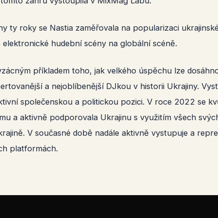
 tomto žánru vystoupila v MixMag Labu.
y ty roky se Nastia zaměřovala na popularizaci ukrajinské 
é elektronické hudební scény na globální scéně.
 vzácným příkladem toho, jak velkého úspěchu lze dosáhn
certovanější a nejoblíbenější DJkou v historii Ukrajiny. V
ktivní společenskou a politickou pozici. V roce 2022 se k
u a aktivně podporovala Ukrajinu s využitím všech svých s
ajině. V současné době nadále aktivně vystupuje a repre
ích platformách.