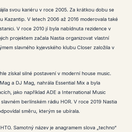
ájila svou kariéru v roce 2005. Za krátkou dobu se
lu Kazantip. V letech 2006 až 2016 moderovala také
anici. V roce 2010 jí byla nabídnuta rezidence v
ch projektem začala Nastia organizovat vlastní
 týmem slavného kyjevského klubu Closer založila v
hle získal silné postavení v moderní house music.
MixMag a DJ Mag, nahrála Essential Mix a byla
ích, jako například ADE a International Music
e slavném berlínském rádiu HOR. V roce 2019 Nastia
dpovídal směru, kterým se ubírala.
ECHTO. Samotný název je anagramem slova „techno“