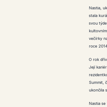
Nastia, u
stala kur
svou týde
kultovním
večírky n
roce 2014
O rok dří
Její kari
rezidentk
Summit, č
ukončila 
Nastia se