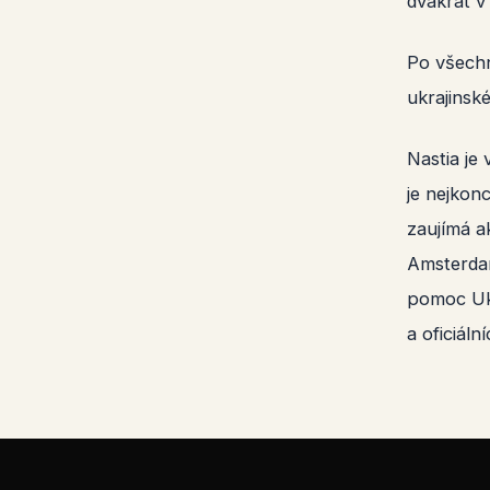
dvakrát v
Po všechn
ukrajinsk
Nastia je
je nejkon
zaujímá a
Amsterdam
pomoc Ukr
a oficiáln