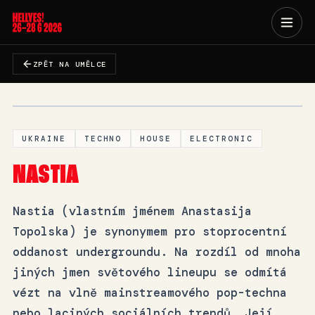
YOUTUBE
ZPĚT NA UMĚLCE
NASTIA LIVE
UKRAINE
TECHNO
HOUSE
ELECTRONIC
NASTIA
Nastia (vlastním jménem Anastasija
Topolska) je synonymem pro stoprocentní
oddanost undergroundu. Na rozdíl od mnoha
jiných jmen světového lineupu se odmítá
vézt na vlně mainstreamového pop-techna
nebo laciných sociálních trendů. Její