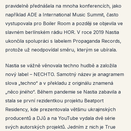
pravidelně přednášela na mnoha konferencích, jako
například ADE a International Music Summit, často
vystupovala pro Boiler Room a později se objevila ve
slavném berlínském rádiu HOR. V roce 2019 Nastia
ukončila spolupráci s labelem Propaganda Records,
protože už neodpovídal směru, kterým se ubírala.
Nastia se vážně věnovala techno hudbě a založila
nový label – NECHTO. Samotný název je anagramem
slova „techno“ a v překladu z originálu znamená
„něco jiného“. Během pandemie se Nastia zabavila a
stala se první rezidentkou projektu Beatport
Residency, kde prezentovala většinu ukrajinských
producentů a DJů a na YouTube vydala dvě série
svých autorských projektů. Jedním z nich je True