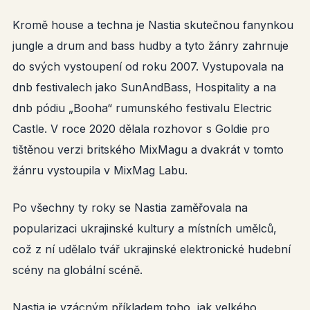
Kromě house a techna je Nastia skutečnou fanynkou
jungle a drum and bass hudby a tyto žánry zahrnuje
do svých vystoupení od roku 2007. Vystupovala na
dnb festivalech jako SunAndBass, Hospitality a na
dnb pódiu „Booha“ rumunského festivalu Electric
Castle. V roce 2020 dělala rozhovor s Goldie pro
tištěnou verzi britského MixMagu a dvakrát v tomto
žánru vystoupila v MixMag Labu.
Po všechny ty roky se Nastia zaměřovala na
popularizaci ukrajinské kultury a místních umělců,
což z ní udělalo tvář ukrajinské elektronické hudební
scény na globální scéně.
Nastia je vzácným příkladem toho, jak velkého