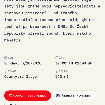
sety jsou známé svou nepředvídatelností a
žánrovou pestrostí – od temného,
industriálního techna přes acid, ghetto
tech až po breakbeat a DNB. Do České
republiky přiváží sound, který nikoho
nešetří.
DEN
ČAS
Sunday, 6/28/2026
12:00 AM-02:00 AM
STAGE
DÉLKA
Courtyard Stage
120 min
KOUPIT VSTUPENKU
PŘEHRÁT KONCERT