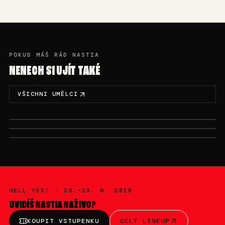
POKUD MÁŠ RÁD NASTIA
NENECH SI UJÍT TAKÉ
VŠICHNI UMĚLCI
SA., 27.6. · 20:00-22:00
FR., 26.6. · 23:45-01:00
SA., 27.6. · 14:00-16:00
ARNII
BRATŘI
DJ NODEM
HELL YES! ·
26.–28. 6. 2026
UVIDÍŠ
NASTIA
NAŽIVO?
KOUPIT VSTUPENKU
CELÝ LINEUP