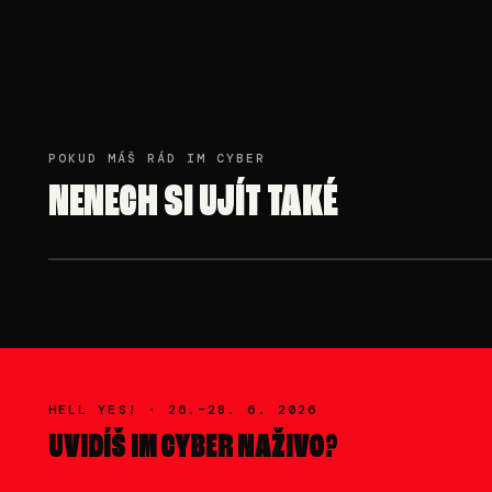
POKUD MÁŠ RÁD IM CYBER
NENECH SI UJÍT TAKÉ
NE 28. 6. · 00:00-02:00
NASTIA
HELL YES! ·
26.–28. 6. 2026
UVIDÍŠ
IM CYBER
NAŽIVO?