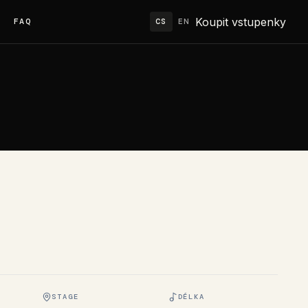
Koupit vstupenky
FAQ
CS
EN
STAGE
DÉLKA