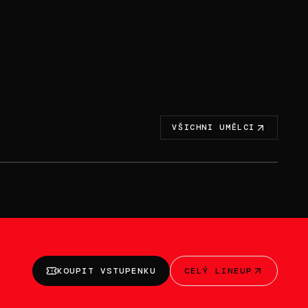
VŠICHNI UMĚLCI
NE 28. 6. · 18:45-19:30
MAT213
KOUPIT VSTUPENKU
CELÝ LINEUP