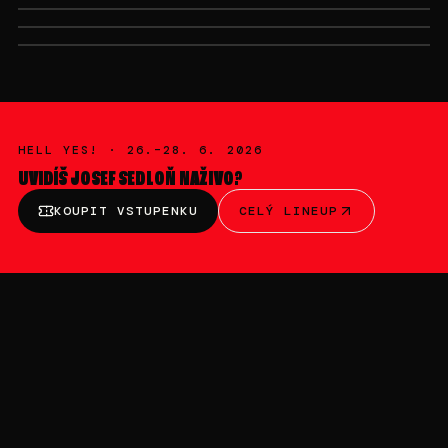
NE 28. 6. · 02:00-03:00
NE 28. 6. · 18:45-19:30
NASTIA
NOBODYLISTEN
MAT213
HELL YES! ·
26.–28. 6. 2026
UVIDÍŠ
JOSEF SEDLOŇ
NAŽIVO?
KOUPIT VSTUPENKU
CELÝ LINEUP