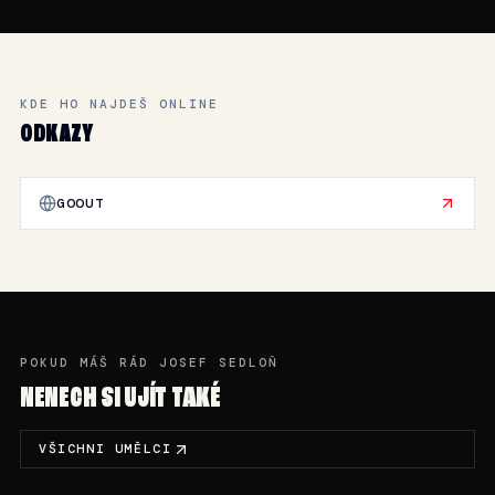
KDE HO NAJDEŠ ONLINE
ODKAZY
GOOUT
POKUD MÁŠ RÁD JOSEF SEDLOŇ
NENECH SI UJÍT TAKÉ
VŠICHNI UMĚLCI
NE 28. 6. · 00:00-02:00