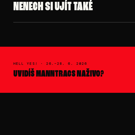
NENECH SI UJÍT TAKÉ
NE 28. 6. · 00:00-02:00
NASTIA
HELL YES! ·
26.–28. 6. 2026
UVIDÍŠ
MANNTRACS
NAŽIVO?