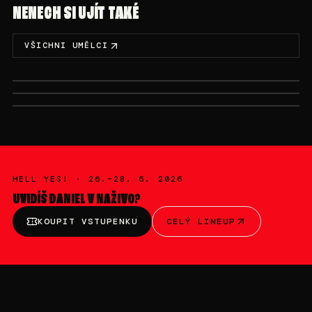
NENECH SI UJÍT TAKÉ
VŠICHNI UMĚLCI
SUN, 6/28 · 01:00 AM-01:30 AM
SUN, 6/28 · 12:30 AM-01:00 AM
SAT, 6/27 · 07:00 PM-08:00 PM
LYRYCK
ZWUKY
DALAS
HELL YES! ·
26.–28. 6. 2026
UVIDÍŠ
DANIEL V
NAŽIVO?
KOUPIT VSTUPENKU
CELÝ LINEUP