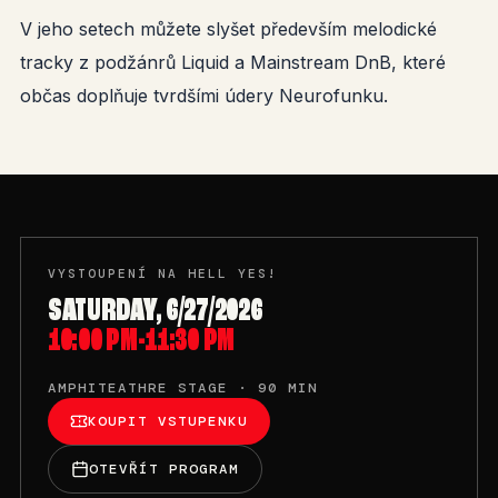
V jeho setech můžete slyšet především melodické
tracky z podžánrů Liquid a Mainstream DnB, které
občas doplňuje tvrdšími údery Neurofunku.
VYSTOUPENÍ NA HELL YES!
SATURDAY, 6/27/2026
10:00 PM-11:30 PM
AMPHITEATHRE STAGE · 90 MIN
KOUPIT VSTUPENKU
OTEVŘÍT PROGRAM