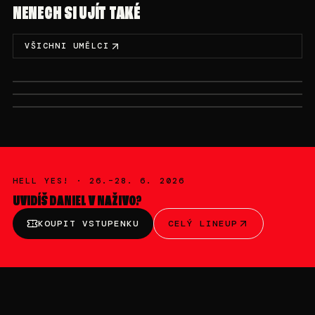
NENECH SI UJÍT TAKÉ
VŠICHNI UMĚLCI
NE 28. 6. · 01:00-01:30
NE 28. 6. · 00:30-01:00
SO 27. 6. · 19:00-20:00
LYRYCK
ZWUKY
DALAS
HELL YES! ·
26.–28. 6. 2026
UVIDÍŠ
DANIEL V
NAŽIVO?
KOUPIT VSTUPENKU
CELÝ LINEUP