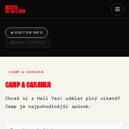
VISITOR INFO
PRINT / SAVE PDF
CAMP & CARAVAN
CAMP A CARAVAN
Chceš si z Hell Yes! udělat plný víkend?
Camp je nejpohodlnější způsob.