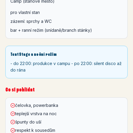
Camp (stanové město)
pro vlastní stan
zázemí: sprchy a WC
bar + ranní režim (snídaně/branch stánky)
TentStage a noční režim
- do 22:00: produkce v campu - po 22:00: silent disco až
do rána
Co si pohlídat
čelovka, powerbanka
teplejší vrstva na noc
špunty do uší
respekt k sousedům