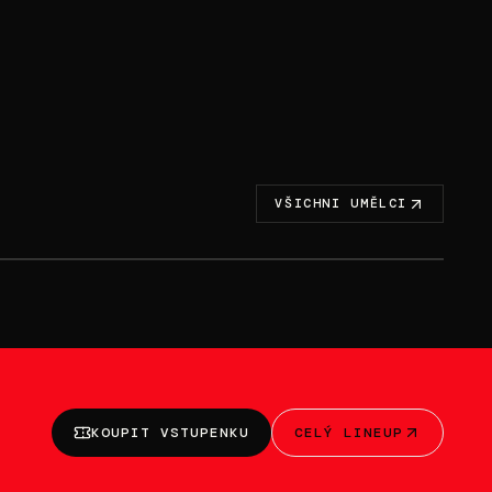
VŠICHNI UMĚLCI
6. 28., V · 18:45-19:30
MAT213
KOUPIT VSTUPENKU
CELÝ LINEUP