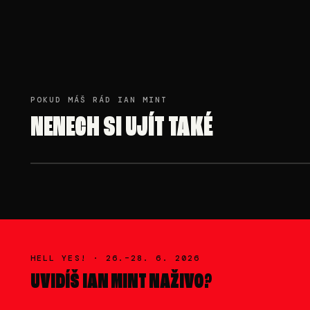
POKUD MÁŠ RÁD IAN MINT
NENECH SI UJÍT TAKÉ
6. 28., V · 00:00-02:00
NASTIA
HELL YES! ·
26.–28. 6. 2026
UVIDÍŠ
IAN MINT
NAŽIVO?